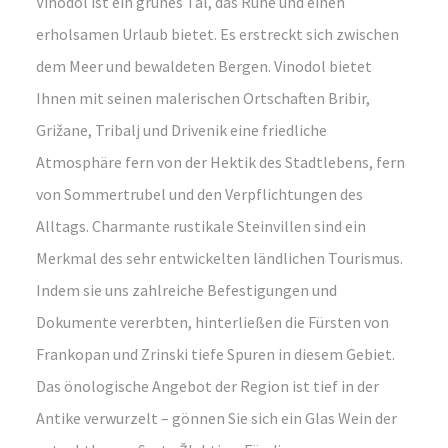
Vinodol ist ein grünes Tal, das Ruhe und einen
erholsamen Urlaub bietet. Es erstreckt sich zwischen
dem Meer und bewaldeten Bergen. Vinodol bietet
Ihnen mit seinen malerischen Ortschaften Bribir,
Grižane, Tribalj und Drivenik eine friedliche
Atmosphäre fern von der Hektik des Stadtlebens, fern
von Sommertrubel und den Verpflichtungen des
Alltags. Charmante rustikale Steinvillen sind ein
Merkmal des sehr entwickelten ländlichen Tourismus.
Indem sie uns zahlreiche Befestigungen und
Dokumente vererbten, hinterließen die Fürsten von
Frankopan und Zrinski tiefe Spuren in diesem Gebiet.
Das önologische Angebot der Region ist tief in der
Antike verwurzelt – gönnen Sie sich ein Glas Wein der