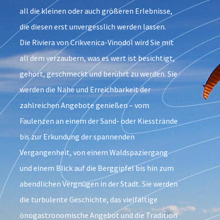
all die kleinen oder auch größeren Erlebnisse,
die diesen erst unvergesslich werden lassen.
Die Riviera von Crikvenica-Vinodol wird Sie mit
all dem verzaubern, was es wert ist besichtigt,
gehört, geschmeckt und berührt zu werden. Sie
werden die Nähe und Erreichbarkeit der
zahlreichen Angebote genießen – vom
Faulenzen an einem der Sand- oder Kiesstrände
bis zur Erkundung der spannenden
Vergangenheit, von einem Waldspaziergang
und einem Blick auf die Berggipfel bis hin zum
abendlichen Vergnügen in der Stadt. Sie werden
die turbulente Geschichte, das vielfältige
önogastronomische Angebot und die Tradition