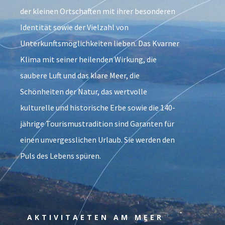
der kleinen Ortschaften mit ihrer besonderen
Identität sowie der Vielzahl von
Unterkunftsmöglichkeiten lieben. Das Kvarner
Klima mit seiner heilenden Wirkung, die
saubere Luft und das klare Meer, die
Schönheiten der Natur, das wertvolle
kulturelle und historische Erbe sowie die 140-
jährige Tourismustradition sind Garanten für
einen unvergesslichen Urlaub. Sie werden den
Puls des Lebens spüren.
AKTIVITAETEN AM MEER