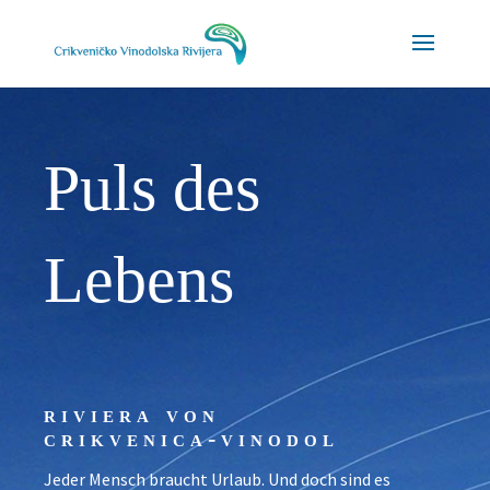
Napomena:
Ova
web
stranica
uključuje
sustav
Puls des
pristupačnosti.
Lebens
riviera von
crikvenica-vinodol
Jeder Mensch braucht Urlaub. Und doch sind es