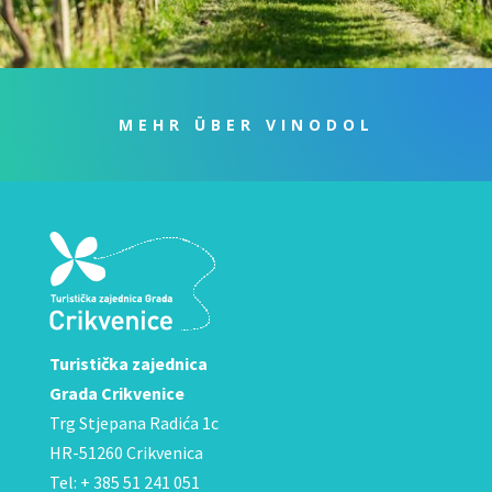
MEHR ÜBER VINODOL
Turistička zajednica
Grada Crikvenice
Trg Stjepana Radića 1c
HR-51260 Crikvenica
Tel: + 385 51 241 051